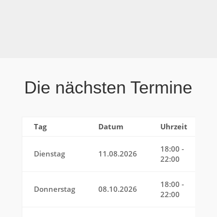
Die nächsten Termine
Tag
Datum
Uhrzeit
B
18:00 -
Dienstag
11.08.2026
22:00
18:00 -
Donnerstag
08.10.2026
22:00