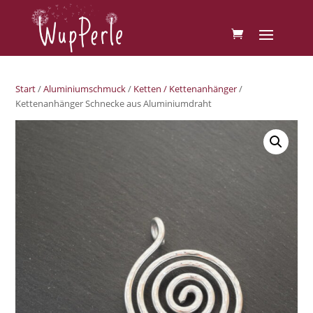
Start
/
Aluminiumschmuck
/
Ketten / Kettenanhänger
/
Kettenanhänger Schnecke aus Aluminiumdraht