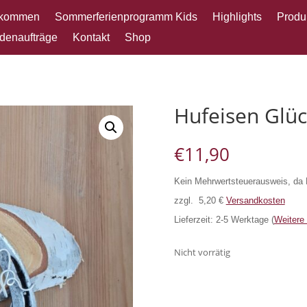
lkommen
Sommerferienprogramm Kids
Highlights
Produ
denaufträge
Kontakt
Shop
Hufeisen Glü
€
11,90
Kein Mehrwertsteuerausweis, da 
zzgl. 5,20 €
Versandkosten
Lieferzeit: 2-5 Werktage (
Weitere
Nicht vorrätig