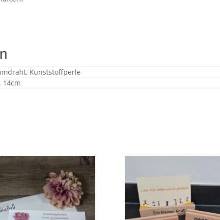
en
umdraht, Kunststoffperle
a. 14cm