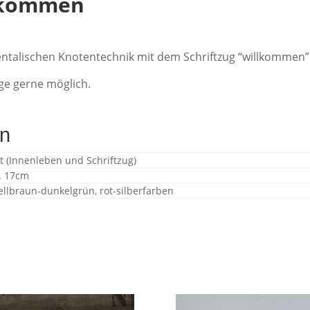
lkommen
ientalischen Knotentechnik mit dem Schriftzug “willkommen”
ge gerne möglich.
en
 (Innenleben und Schriftzug)
a. 17cm
ellbraun-dunkelgrün, rot-silberfarben