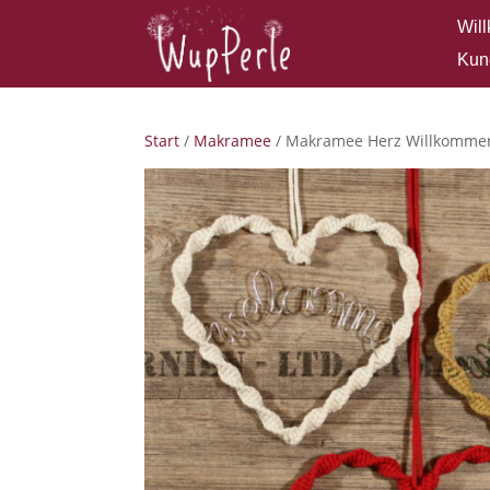
Wil
Kun
Start
/
Makramee
/ Makramee Herz Willkomme