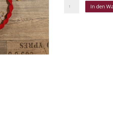
Makramee
In den W
Herz
Willkommen
Menge