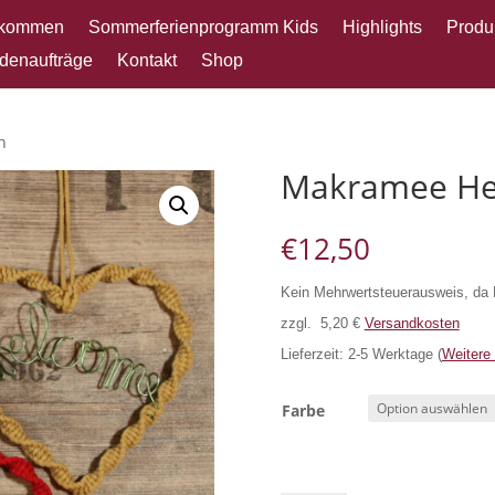
lkommen
Sommerferienprogramm Kids
Highlights
Produ
denaufträge
Kontakt
Shop
n
Makramee He
€
12,50
Kein Mehrwertsteuerausweis, da 
zzgl. 5,20 €
Versandkosten
Lieferzeit: 2-5 Werktage (
Weitere
Farbe