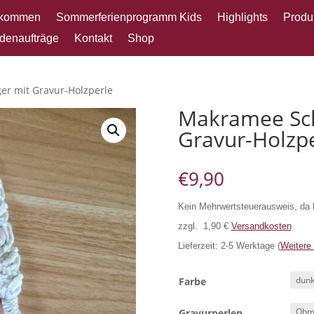
lkommen
Sommerferienprogramm Kids
Highlights
Produ
denaufträge
Kontakt
Shop
r mit Gravur-Holzperle
Makramee Sch
Gravur-Holzp
€
9,90
Kein Mehrwertsteuerausweis, da 
zzgl. 1,90 €
Versandkosten
Lieferzeit: 2-5 Werktage (
Weitere
Farbe
Gravurperlen