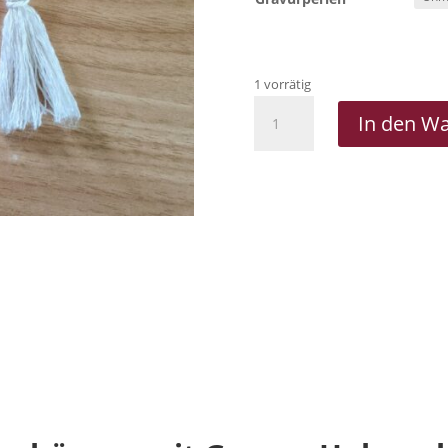
1 vorrätig
Makramee
In den W
Schlüsselanhänger
mit
Gravur-
Holzperle
Menge