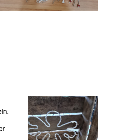
ln.
er
)