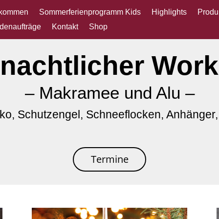
lkommen
Sommerferienprogramm Kids
Highlights
Produ
denaufträge
Kontakt
Shop
nachtlicher Wor
– Makramee und Alu –
eko, Schutzengel, Schneeflocken, Anhänge
Termine